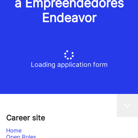
a Empreendedores
Endeavor
Loading application form
Career site
Home
Open Roles