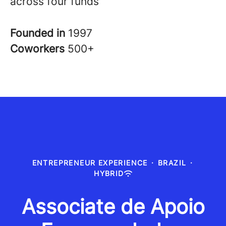
across four funds
Founded in
1997
Coworkers
500+
ENTREPRENEUR EXPERIENCE
·
BRAZIL
·
HYBRID
Associate de Apoio