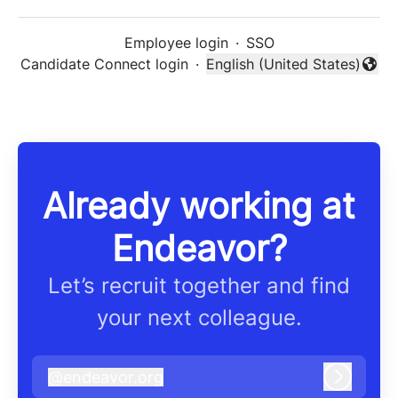
Employee login
·
SSO
Candidate Connect login
·
English (United States)
Change language
Already working at
Endeavor?
Let’s recruit together and find
your next colleague.
@
endeavor.org
endeavor.org
Log in